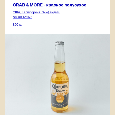
CRAB & MORE - красное полусухое
США, Калифорния, Зинфандель
Бокал 125 мл
890
р.