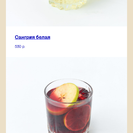
Сангрия белая
530
р.