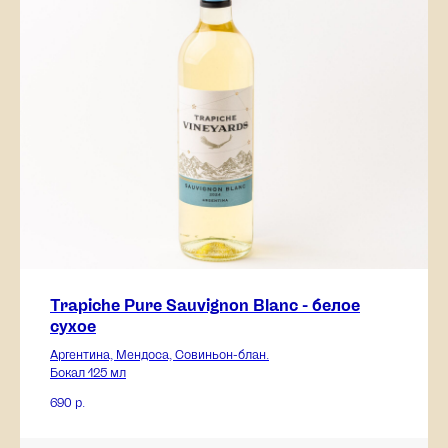
Trapiche Pure Sauvignon Blanc - белое
сухое
Аргентина, Мендоса, Совиньон-блан.
Бокал 125 мл
690
р.