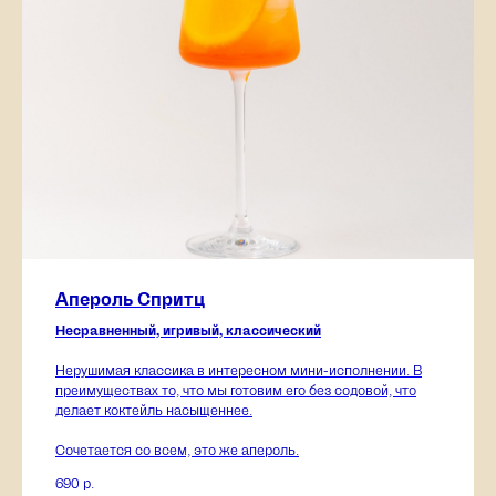
Апероль Спритц
Несравненный, игривый, классический
Нерушимая классика в интересном мини-исполнении. В
преимуществах то, что мы готовим его без содовой, что
делает коктейль насыщеннее.
Сочетается со всем, это же апероль.
690
р.