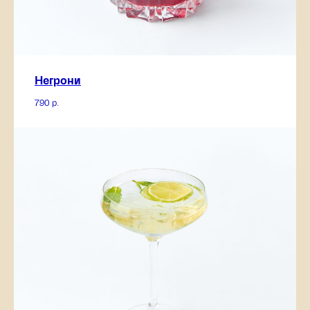
Негрони
790
р.