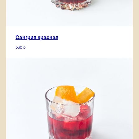
Сангрия красная
530
р.