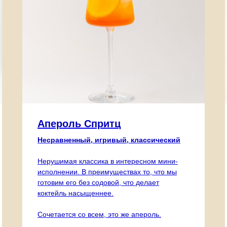
Апероль Спритц
Несравненный, игривый, классический
Нерушимая классика в интересном мини-
исполнении. В преимуществах то, что мы
готовим его без содовой, что делает
коктейль насыщеннее.
Сочетается со всем, это же апероль.