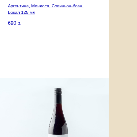
Аргентина, Мендоса, Совиньон-блан.
Бокал 125 мл
690
р.