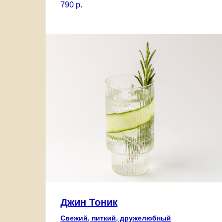
790
р.
Джин Тоник
Свежий, питкий, дружелюбный