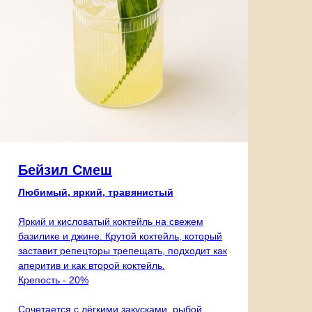
Бейзил Смеш
Любимый, яркий, травянистый
Яркий и кисловатый коктейль на свежем
базилике и джине. Крутой коктейль, который
заставит репецторы трепещать, подходит как
аперитив и как второй коктейль.
Крепость - 20%
Сочетается с лёгкими закусками, рыбой.