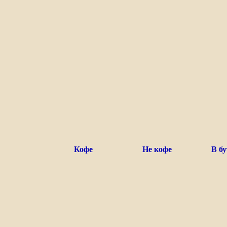
Кофе
Не кофе
В б