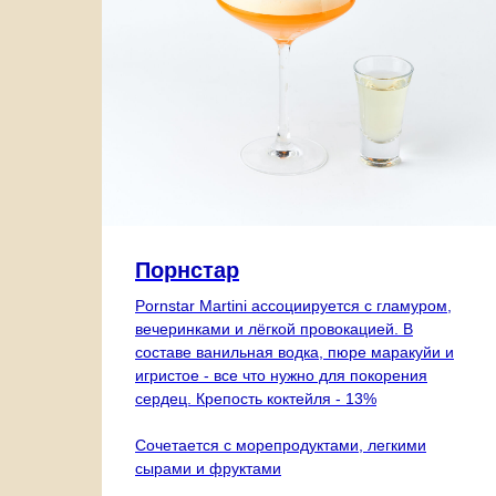
Порнстар
Pornstar Martini ассоциируется с гламуром,
вечеринками и лёгкой провокацией. В
составе ванильная водка, пюре маракуйи и
игристое - все что нужно для покорения
сердец. Крепость коктейля - 13%
Сочетается с морепродуктами, легкими
сырами и фруктами