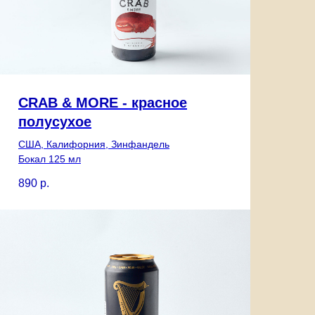
CRAB & MORE - красное
полусухое
США, Калифорния, Зинфандель
Бокал 125 мл
890
р.