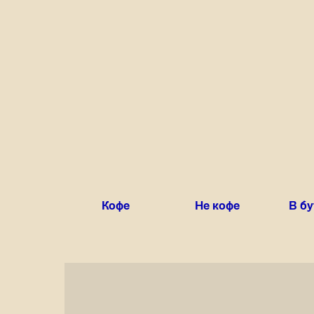
Кофе
Не кофе
В б