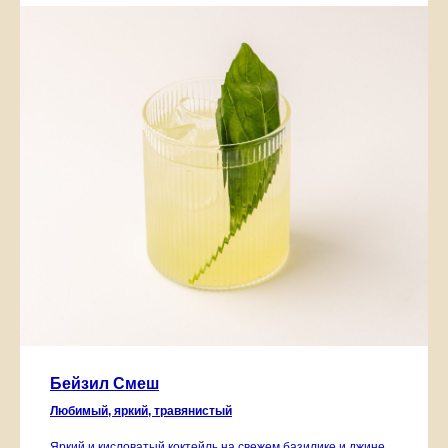
Бейзил Смеш
Любимый, яркий, травянистый
Яркий и кисловатый коктейль на свежем базилике и джине.