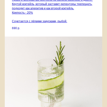
Крутой коктейль, который заставит репецторы трепещать,
подходит как аперитив и как второй коктейль.
Крепость - 20%
Сочетается с лёгкими закусками, рыбой.
690
р.