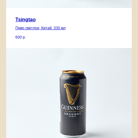
Tsingtao
Пиво светлое, Китай. 330 мл
600
р.