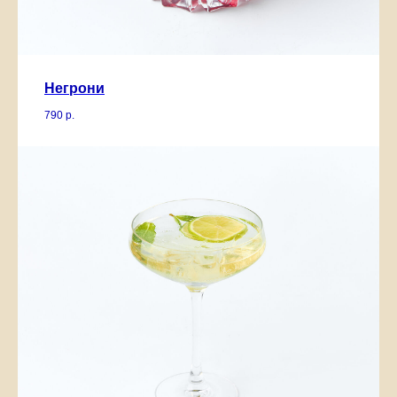
Негрони
790
р.