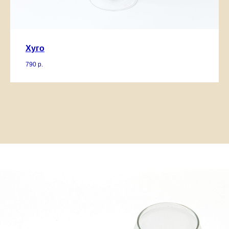
Хуго
790
р.