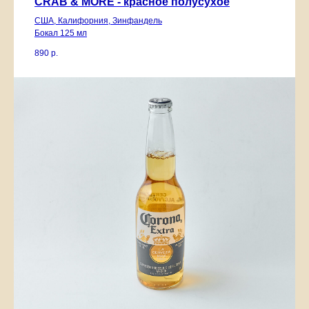
CRAB & MORE - красное полусухое
США, Калифорния, Зинфандель
Бокал 125 мл
890
р.