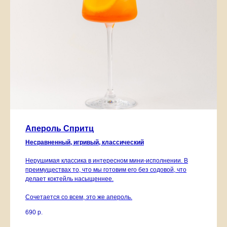
Апероль Спритц
Несравненный, игривый, классический
Нерушимая классика в интересном мини-исполнении. В
преимуществах то, что мы готовим его без содовой, что
делает коктейль насыщеннее.
Сочетается со всем, это же апероль.
690
р.